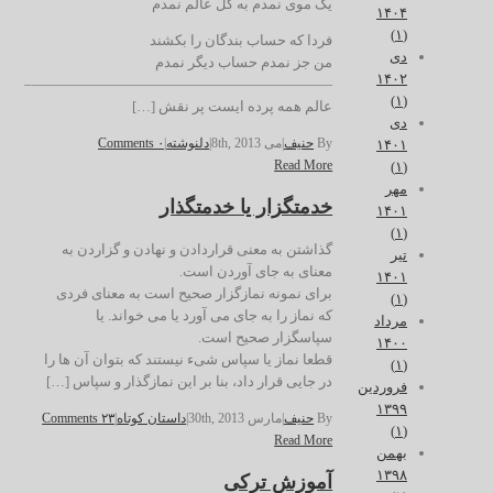
یک موی نمدم به کل عالم نمدم
۱۴۰۴
(۱)
فردا که حساب بندگان را بکشند
دی
من جز نمدم حساب دیگر نمدم
۱۴۰۲
—————————————————————–
(۱)
عالم همه پرده ایست پر نقش […]
دی
By
حنیف
|
می 8th, 2013
|
دلنوشته
|
۰ Comments
۱۴۰۱
Read More
(۱)
مهر
خدمتگزار یا خدمتگذار
۱۴۰۱
(۱)
گذاشتن به معنی قراردادن و نهادن و گزاردن به
تیر
معنای به جای آوردن است.
۱۴۰۱
برای نمونه نمازگزار صحیح است به معنای فردی
(۱)
که نماز را به جای می آورد یا می خواند. یا
مرداد
سپاسگزار صحیح است.
۱۴۰۰
قطعا نماز یا سپاس شیء نیستند که بتوان آن ها را
(۱)
در جایی قرار داد، بنا بر این نمازگذار و سپاس […]
فروردین
۱۳۹۹
By
حنیف
|
مارس 30th, 2013
|
داستان کوتاه
|
۲۳ Comments
(۱)
Read More
بهمن
۱۳۹۸
آموزش ترکی