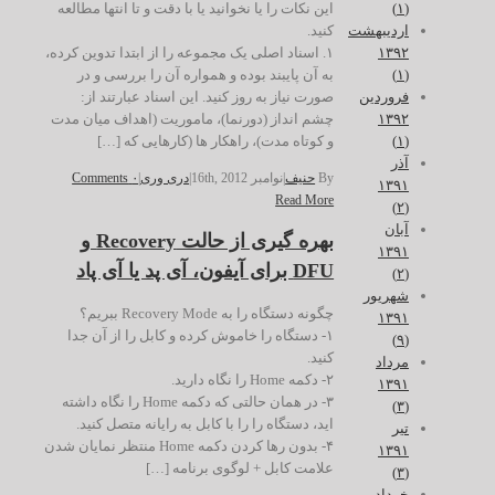
این نکات را یا نخوانید یا با دقت و تا انتها مطالعه
(۱)
کنید.
اردیبهشت
۱. اسناد اصلی یک مجموعه را از ابتدا تدوین کرده،
۱۳۹۲
به آن پایبند بوده و همواره آن را بررسی و در
(۱)
صورت نیاز به روز کنید. این اسناد عبارتند از:
فروردین
چشم انداز (دورنما)، ماموریت (اهداف میان مدت
۱۳۹۲
و کوتاه مدت)، راهکار ها (کارهایی که […]
(۱)
آذر
By
حنیف
|
نوامبر 16th, 2012
|
دری وری
|
۰ Comments
۱۳۹۱
Read More
(۲)
آبان
بهره گیری از حالت Recovery و
۱۳۹۱
DFU برای آیفون، آی پد یا آی پاد
(۲)
شهریور
چگونه دستگاه را به Recovery Mode ببریم؟
۱۳۹۱
۱- دستگاه را خاموش کرده و کابل را از آن جدا
(۹)
کنید.
مرداد
۲- دکمه Home را نگاه دارید.
۱۳۹۱
۳- در همان حالتی که دکمه Home را نگاه داشته
(۳)
اید، دستگاه را را با کابل به رایانه متصل کنید.
تیر
۴- بدون رها کردن دکمه Home منتظر نمایان شدن
۱۳۹۱
علامت کابل + لوگوی برنامه […]
(۳)
خرداد