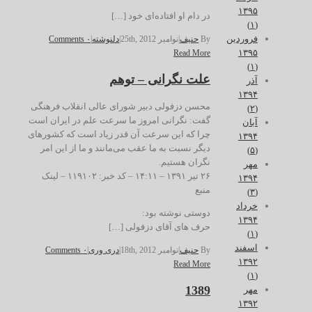
۱۳۹۵
در دام او افتاده‌ای خود […]
(۱)
فروردین
By
حنیف
|
نوامبر 25th, 2012
|
دلنوشته
|
۰ Comments
۱۳۹۵
Read More
(۱)
علت نگرانی – توهم
آذر
۱۳۹۴
محسن دزفولی دبیر شورای عالی انقلاب فرهنگی
(۲)
گفت: نگرانی امروز ما سرعت علم در ایران است
آبان
چرا که این سرعت آن قدر زیاد است که کشورهای
۱۳۹۴
دیگر نسبت به ما عقب می‌مانند و ما از این امر
(۵)
نگران هستیم.
مهر
۲۶ تير ۱۳۹۱ – ۱۴:۱۱ – کد خبر: ۱۱۹۱۰۲ – لینک
۱۳۹۴
منبع
(۳)
خرداد
دوستی نوشته بود:
۱۳۹۴
حرف های آقای دزفولی […]
(۱)
اسفند
By
حنیف
|
نوامبر 18th, 2012
|
دری وری
|
۰ Comments
۱۳۹۲
Read More
(۱)
1389
مهر
۱۳۹۲