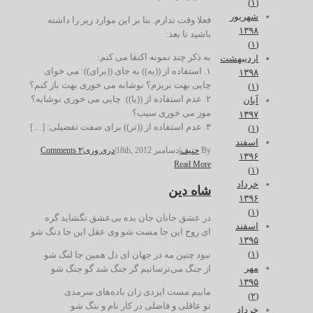
(۱)
شهریور
فعلا وقت ندارم. بنا بر این موارد زیر را داشته
۱۳۹۸
باشید تا بعد:
(۱)
به ذکر چند نمونه اکتفا می کنم:
اردیبهشت
۱. استفاده از ((به)) به جای ((برای)): می خوای
۱۳۹۸
چایی بهت بریزم؟ نوشابه می خوری بهت باز کنم؟
(۱)
۲. عدم استفاده از ((یا)): چایی می خوری نوشابه؟
آبان
موز می خوری سیب؟
۱۳۹۷
۳. عدم استفاده از ((تر))‌ برای صفت تفضیلی: […]
(۱)
اسفند
By
حنیف
|
دسامبر 18th, 2012
|
دری وری
|
۲ Comments
۱۳۹۶
Read More
(۱)
خرداد
شاه دین
۱۳۹۶
(۱)
در عشق جانان جان بده بی‌عشق نگشاید گره
اسفند
ای روح این جا مست شو وی عقل این جا دنگ شو
۱۳۹۵
(۱)
نبود چنین مه در جهان ای دل همین جا لنگ شو
مهر
از جنگ می‌ترسانیم گر جنگ شد گو جنگ شو
۱۳۹۵
ماییم مست ایزدی زان باده‌های سرمدی
(۲)
تو عاقلی و فاضلی در کار نام و ننگ شو
خرداد