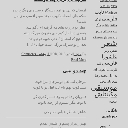
Registry
SSD
VMDK
VPN
امسال که بی تو آمد / سیگار و سبزه ی رنگ پریده
تایپ
Windows
سکه های اصحاب کهف / چند سین افسرده ی من
فارسی
ترکی
شدند!
حافظ
دانلود
دنگ
عطر تو در ریه های مه گرفته ام / گم شد
شو
دوستان
رادیو
همه ی دنیا / از کوچه ی متروک من گذشتند
پیام
سپیدار
سیسکو
اما هیچ کدامشان / حتی شبیه تو نبودند
شعر
بعد از تو سیرک بزرگی ست جهان / […]
ضدویروس
By
حنیف
|
اکتبر 19th, 2013
|
دلنوشته
|
۰ Comments
عاشورا
Read More
فارسی
قلم
چند دو بیتی
فارسی، آیفون، آی
پد، اپل
محمد رضا
مرجان لب لعل تو مرجان مرا قوت
شجریان
مخل
موسیقی
یــــاقوت نهم نام لب لعل تو یا قوت
مکینتاش
قــربان وفـاتم به وفاتــــم گذری کن
پارسی
تا بوت مگر بشنوم از رخنه تابوت
بایگانی
شاعر: شاطر عباس صبوحی
خورشیدی
—————————————————————–
بهتر ز هزار پشم و اطلس نمدم
مهر