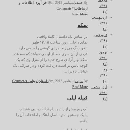
By
حنیف
|
سپتامبر 19th, 2012
|
فن آوری اطلاعات و
۱۳۹۱
ارتباطات
|
۲ Comments
(۱)
Read More
اردیبهشت
۱۳۹۱
سکه
(۱)
فروردین
بر اساس یک داستان کاملا واقعی
۱۳۹۱
نمای داخلی، روز، ساعت ۱۲:۱۵ ظهر
(۱)
تلفن زنگ می زند. مردی گوشی را بر می دارد.
بهمن
فردی از آن سوی خط از او می خواهد که سه عدد
۱۳۹۰
سکه بهار آزادی طرح جدید را از منزل وی که یک
(۱)
کوچه پایین تر است دریافت کرده و در صرافی یک
دی
خیابان بالاتر […]
۱۳۹۰
(۱)
By
حنیف
|
سپتامبر 9th, 2012
|
داستان کوتاه
|
۰ Comments
اردیبهشت
Read More
۱۳۹۰
قبیله لیلی
(۱)
یک ربع پیش از رادیو پیام ترانه زیبایی شنیدم.
با یک جستجو، متن، اصل آهنگ و اطلاعات آن را
یافتم.