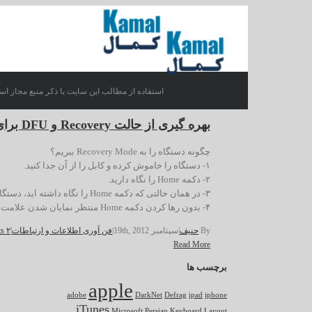
استفاده از مطالب این سایت با ذکر منبع مجاز اس
بهره گیری از حالت Recovery و DFU برای آیفون، آی پد یا آی پاد
چگونه دستگاه را به Recovery Mode ببریم؟
۱- دستگاه را خاموش کرده و کابل را از آن جدا کنید.
۲- دکمه Home را نگاه دارید.
۳- در همان حالتی که دکمه Home را نگاه داشته اید، دستگاه را را با کابل به رایانه متصل کنید.
۴- بدون رها کردن دکمه Home منتظر نمایان شدن علامت کابل + لوگوی برنامه […]
By
حنیف
|
سپتامبر 19th, 2012
|
فن آوری اطلاعات و ارتباطات
|
۲ Comments
Read More
برچسب ها
apple
adobe
DarkNet
Defrag
ipad
iphone
iTunes
Microsoft
Persian Keyboard Layout