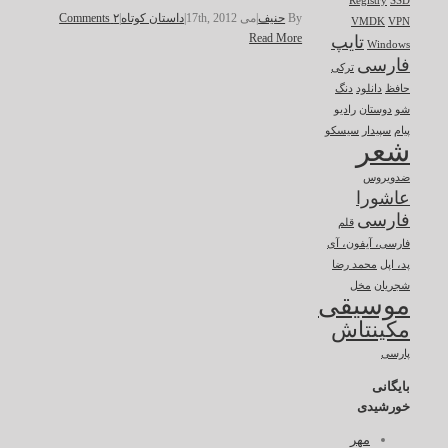
Registry
SSD
By
حنیف
|
می 17th, 2012
|
داستان کوتاه
|
۲ Comments
VMDK
VPN
Read More
تایپ
Windows
فارسی
ترکی
حافظ
دانلود
دنگ
شو
دوستان
رادیو
پیام
سپیدار
سیسکو
شعر
ضدویروس
عاشورا
فارسی
قلم
فارسی، آیفون، آی
پد، اپل
محمد رضا
شجریان
مخل
موسیقی
مکینتاش
پارسی
بایگانی
خورشیدی
مهر