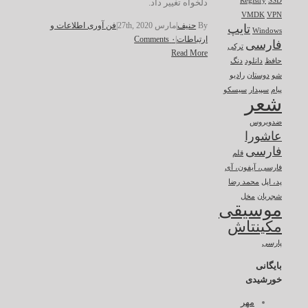
Registry
SSD
دلخواه تغییر داد.
VMDK
VPN
By
حنیف
|
مارس 27th, 2020
|
فن آوری اطلاعات و
تایپ
Windows
ارتباطات
|
۰ Comments
فارسی
ترکی
Read More
حافظ
دانلود
دنگ
شو
دوستان
رادیو
پیام
سپیدار
سیسکو
شعر
ضدویروس
عاشورا
فارسی
قلم
فارسی، آیفون، آی
پد، اپل
محمد رضا
شجریان
مخل
موسیقی
مکینتاش
پارسی
بایگانی
خورشیدی
مهر