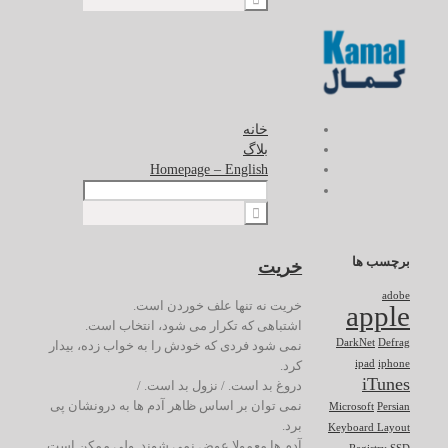
خانه
بلاگ
Homepage – English
برچسب ها
خریت
adobe
خریت نه تنها علف خوردن است.
apple
اشتباهی که تکرار می شود، انتخاب است.
DarkNet
Defrag
نمی شود فردی که خودش را به خواب زده، بیدار
کرد.
ipad
iphone
iTunes
دروغ بد است. / نزول بد است. /
نمی توان بر اساس ظاهر آدم ها به درونشان پی
Microsoft
Persian
برد.
Keyboard Layout
آدم ها معمولا عوض نمی شوند. ولی ممکن است