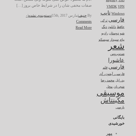
Registry
SSD
صفات مخفی شان را در شرایط خاص بروز […]
VMDK
VPN
تایپ
Windows
By
حنیف
|
مارس 15th, 2017
|
دسته‌بندی نشده
|
۰
فارسی
ترکی
Comments
حافظ
دانلود
دنگ
Read More
شو
دوستان
رادیو
پیام
سپیدار
سیسکو
شعر
ضدویروس
عاشورا
فارسی
قلم
فارسی، آیفون، آی
پد، اپل
محمد رضا
شجریان
مخل
موسیقی
مکینتاش
پارسی
بایگانی
خورشیدی
مهر