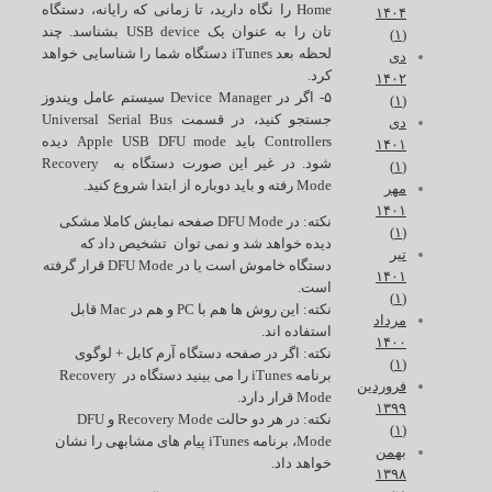
Home را نگاه دارید، تا زمانی که رایانه، دستگاه
۱۴۰۴
تان را به عنوان یک USB device بشناسد. چند
(۱)
لحظه بعد iTunes دستگاه شما را شناسایی خواهد
دی
کرد.
۱۴۰۲
۵- اگر در Device Manager سیستم عامل ویندوز
(۱)
جستجو کنید، در قسمت Universal Serial Bus
دی
Controllers باید Apple USB DFU mode دیده
۱۴۰۱
شود. در غیر این صورت دستگاه به Recovery
(۱)
Mode رفته و باید دوباره از ابتدا شروع کنید.
مهر
۱۴۰۱
نکته: در DFU Mode صفحه نمایش کاملا مشکی
(۱)
دیده خواهد شد و نمی توان تشخیص داد که
تیر
دستگاه خاموش است یا در DFU Mode قرار گرفته
۱۴۰۱
است.
(۱)
نکته: این روش ها هم با PC و هم در Mac قابل
مرداد
استفاده اند.
۱۴۰۰
نکته: اگر در صفحه دستگاه آرم کابل + لوگوی
(۱)
برنامه iTunes را می بینید دستگاه در Recovery
فروردین
Mode قرار دارد.
۱۳۹۹
نکته: در هر دو حالت Recovery Mode و DFU
(۱)
Mode، برنامه iTunes پیام های مشابهی را نشان
بهمن
خواهد داد.
۱۳۹۸