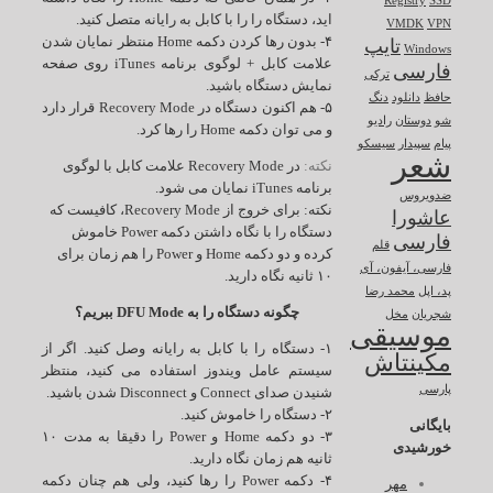
Registry
SSD
اید، دستگاه را را با کابل به رایانه متصل کنید.
VMDK
VPN
۴- بدون رها کردن دکمه Home منتظر نمایان شدن
تایپ
Windows
علامت کابل + لوگوی برنامه iTunes روی صفحه
فارسی
ترکی
نمایش دستگاه باشید.
حافظ
دانلود
دنگ
۵- هم اکنون دستگاه در Recovery Mode قرار دارد
شو
دوستان
رادیو
و می توان دکمه Home را رها کرد.
پیام
سپیدار
سیسکو
شعر
نکته:
در Recovery Mode علامت کابل با لوگوی
برنامه iTunes نمایان می شود.
ضدویروس
نکته:
برای خروج از Recovery Mode، کافیست که
عاشورا
دستگاه را با نگاه داشتن دکمه Power خاموش
فارسی
قلم
کرده و دو دکمه Home و Power را هم زمان برای
فارسی، آیفون، آی
۱۰ ثانیه نگاه دارید.
پد، اپل
محمد رضا
چگونه دستگاه را به DFU Mode ببریم؟
شجریان
مخل
موسیقی
۱- دستگاه را با کابل به رایانه وصل کنید. اگر از
مکینتاش
سیستم عامل ویندوز استفاده می کنید، منتظر
پارسی
شنیدن صدای Connect و Disconnect شدن باشید.
۲- دستگاه را خاموش کنید.
بایگانی
۳- دو دکمه Home و Power را دقیقا به مدت ۱۰
خورشیدی
ثانیه هم زمان نگاه دارید.
۴- دکمه Power را رها کنید، ولی هم چنان دکمه
مهر