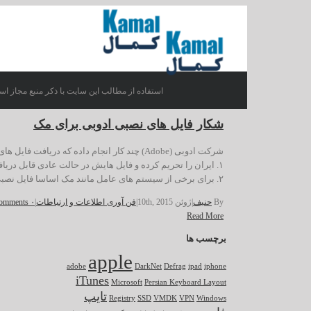
استفاده از مطالب این سایت با ذکر منبع مجاز اس
شکار فایل های نصبی ادوبی برای مک
شرکت ادوبی (Adobe) چند کار انجام داده که دریافت فایل های نصبی برنامه هایی مانند Flash Player یا Adobe Reader و باقی موارد را سخت می کند.
۱. ایران را تحریم کرده و فایل هایش در حالت عادی قابل دریافت نیست.
۲. برای برخی از سیستم های عامل مانند مک اساسا فایل نصبی ارایه نداده و یک فایل […]
By
حنیف
|
ژوئن 10th, 2015
|
فن آوری اطلاعات و ارتباطات
|
۰ Comments
Read More
برچسب ها
apple
adobe
DarkNet
Defrag
ipad
iphone
iTunes
Microsoft
Persian Keyboard Layout
تایپ
Registry
SSD
VMDK
VPN
Windows