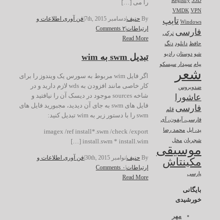
Registry
SSD
را می […]
VMDK
VPN
By
حنیف
|
دسامبر 7th, 2015
|
فن آوری اطلاعات و
تایپ
Windows
ارتباطات
|
۲ Comments
فارسی
ترکی
Read More
حافظ
دانلود
دنگ
شو
دوستان
رادیو
تبدیل swm به wim
پیام
سپیدار
سیسکو
شعر
اگر فایل wim مربوط به سورس یک ویندوز را برای
کار خاصی مانند افزودن به wds لازم دارید و در
ضدویروس
شاخه sources موجود در دیسک آن را نیافتید و
عاشورا
فایل های swm به جای آن دیدید، مجبورید فایل های
فارسی
قلم
swm را با دستور زیر به wim تبدیل کنید:
فارسی، آیفون، آی
پد، اپل
محمد رضا
imagex /ref install*.swm /check /export
install.swm * install.wim […]
شجریان
مخل
موسیقی
By
حنیف
|
نوامبر 30th, 2015
|
فن آوری اطلاعات و
مکینتاش
ارتباطات
|
۰ Comments
پارسی
Read More
بایگانی
خورشیدی
مهر