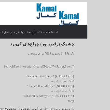
استفاده از مطالب این سایت با ذکر منبع مجاز اس
چشمک (رقص نور) چراغ‌های کی‌برد
یک فایل با پسوند VBS برای شوخی
Set wshShell =wscript.CreateObject(“WScript.Shell”)
do
wshshell.sendkeys “{CAPSLOCK}”
wscript.sleep 500
wshshell.sendkeys “{NUMLOCK}”
wscript.sleep 500
wshshell.sendkeys “{SCROLLLOCK}”
loop
By
حنیف
|
ژانویه 14th, 2024
|
فن آوری اطلاعات و ارتباطات
|
۲ Comments