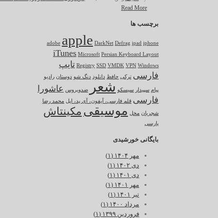
Read More
برچسب ها
apple
adobe
DarkNet
Defrag
ipad
iphone
iTunes
Microsoft
Persian Keyboard Layout
تایپ
Registry
SSD
VMDK
VPN
Windows
فارسی
ترکی
حافظ
دانلود
دنگ شو
دوستان
رادیو
شعر
عاشورا
پیام
سپیدار
سیسکو
ضدویروس
فارسی
قلم فارسی، آیفون، آی پد، اپل
محمد رضا
موسیقی
مکینتاش
شجریان
مخل
پارسی
بایگانی خورشیدی
مهر ۱۴۰۴ (۱)
دی ۱۴۰۲ (۱)
دی ۱۴۰۱ (۱)
مهر ۱۴۰۱ (۱)
تیر ۱۴۰۱ (۱)
مرداد ۱۴۰۰ (۱)
فروردین ۱۳۹۹ (۱)