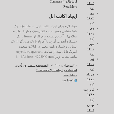
ارتباطات
|
۲ Comments
۱۴۰۴
Read More
(۱)
دی
ایجاد اکانت اپل
۱۴۰۲
(۱)
مواد لازم برای ایجاد اکانت اپل (apple id):۰. یک
دی
نام! نشانی معتبر پست الکترونیک و تاریخ تولد به
۱۴۰۱
میلادی!۱. آخرین نسخه نرم افزار itunes یا یک
(۱)
دستگاه آیفون، آی پد یا آی پاد یا یک مرورگر!۲. یک
مهر
نشانی و شماره تلفن معتبر در ایالات متحده
۱۴۰۱
آمریکاقابل تهیه از سایت usyellowpages.com
(۱)
مانند نشانی زیرAddress: 4228N Central […]
تیر
۱۴۰۱
By
حنیف
|
می 21st, 2012
|
دسته‌بندی نشده
,
فن آوری
(۱)
اطلاعات و ارتباطات
|
۳ Comments
مرداد
Read More
۱۴۰۰
Previous
1
2
3
(۱)
فروردین
۱۳۹۹
(۱)
بهمن
۱۳۹۸