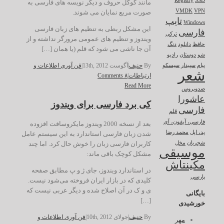
Registry
SSD
مانند گوگل حروف و دیگر نویسه های فارسی به
VMDK
VPN
صورت مربع نمایان می شوند.
تایپ
Windows
این مشکل ربطی به تنظیم های زبان فارسی
فارسی
ترکی
ویندوز و تنظیم های عمومی مرورگر نداشته و از
حافظ
دانلود
دنگ
آن جا ناشی می شود که قلم (یا همان […]
شو
دوستان
رادیو
By
حنیف
|
آگوست 13th, 2012
|
فن آوری اطلاعات و
پیام
سپیدار
سیسکو
شعر
ارتباطات
|
۸ Comments
Read More
ضدویروس
عاشورا
کی برد فارسی برای ویندوز
فارسی
قلم
فارسی، آیفون، آی
بعد از نسخه 2000 ویندوز مایکروسافت افزوده
پد، اپل
محمد رضا
شدن زبان فارسی استاندارد به این سیستم عامل
کاربران فارسی زبان را خوش حال کرد. اما چند
شجریان
مخل
موسیقی
مشکل کوچک باقی ماند:
مکینتاش
در استاندارد ویندوز، جای ژ و پ مطابق صفحه
پارسی
کلیدی که در بازار ایران فروخته می‌شود نیست.
ی و ک در آن اصلاح شده و دیگر عربی نیست که
بایگانی
[…]
خورشیدی
By
حنیف
|
جولای 10th, 2012
|
فن آوری اطلاعات و
مهر