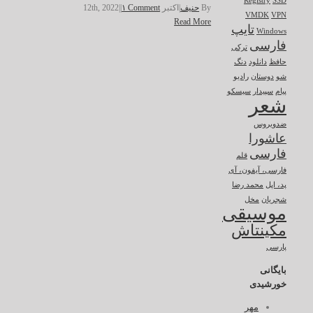
Registry
SSD
By
حنیف
|
اکتبر 12th, 2022
۱ Comment
|
|
VMDK
VPN
Read More
تایپ
Windows
فارسی
ترکی
حافظ
دانلود
دنگ
شو
دوستان
رادیو
پیام
سپیدار
سیسکو
شعر
ضدویروس
عاشورا
فارسی
قلم
فارسی، آیفون، آی
پد، اپل
محمد رضا
شجریان
مخل
موسیقی
مکینتاش
پارسی
بایگانی
خورشیدی
مهر