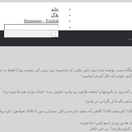
خانه
بلاگ
Homepage – English
ت.
ی باشد که در وبلاگ باشگاه سیب نوشته شده بود. (اون هایی که یادشونه می دونن کی نوشته بود!) فقط به 
کنم. خودم که حال کردم اساسی!
نه زود تر بارونیها و اسلحه هاتون رو بیارید تحویل بدید! عینک دودی هم یادتون نره!
م بگه تا از نگرانی در بیایم!
؟ کو پشم کلاه؟ کلاهی که پشم نداره می کنن میندازن دور تا غلاغا بغولنش! تازه پول
ی ها رو زودتر جمع کنین! صابخونه
و کدوم طرحه؟ بی خبر غافل