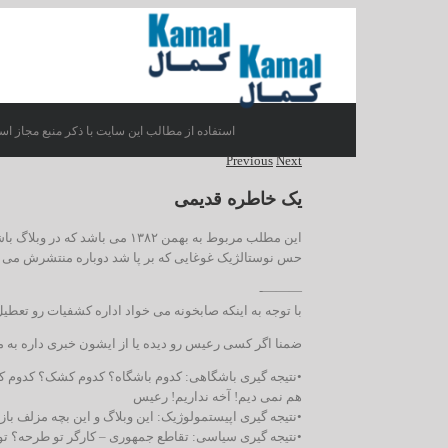
استفاده از مطالب این سایت با ذکر منبع مجاز اس
Previous
Next
یک خاطره قدیمی
این مطلب مربوط به بهمن ۱۳۸۲ م
حس نوستالژیک غوغایی که بر پا شد دوباره منتشرش می 
———-
با توجه به اینکه صابخونه می خواد اداره کشفیات رو تعطیل ک
ضمنا اگر کسی رعیس رو دیده یا از ایشون خبری داره به ما ه
•نتیجه گیری باشگاهی: کدوم باشگاه؟ کدوم کشک؟ کدوم کلاه
هم نمی دیم! آخه نداریم! رعیس
•نتیجه گیری اپیستمولوژیک: این وبلاگ و این بچه مزلف باز
•نتیجه گیری سیاسی: تقاطع جمهوری – کارگر تو طرحه؟ ت