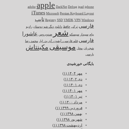
apple
adobe
DarkNet
Defrag
ipad
iphone
iTunes
Microsoft
Persian Keyboard Layout
تایپ
Registry
SSD
VMDK
VPN
Windows
فارسی
ترکی
حافظ
دانلود
دنگ شو
دوستان
رادیو
شعر
عاشورا
پیام
سپیدار
سیسکو
ضدویروس
فارسی
قلم فارسی، آیفون، آی پد، اپل
محمد رضا
موسیقی
مکینتاش
شجریان
مخل
پارسی
بایگانی خورشیدی
مهر ۱۴۰۴ (۱)
دی ۱۴۰۲ (۱)
دی ۱۴۰۱ (۱)
مهر ۱۴۰۱ (۱)
تیر ۱۴۰۱ (۱)
مرداد ۱۴۰۰ (۱)
فروردین ۱۳۹۹ (۱)
بهمن ۱۳۹۸ (۱)
شهریور ۱۳۹۸ (۱)
اردیبهشت ۱۳۹۸ (۱)