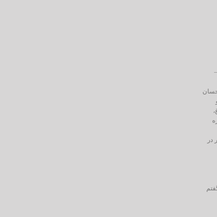
–
احسان
و
،
س weblog، آدرس website، شماره
 در
فتم