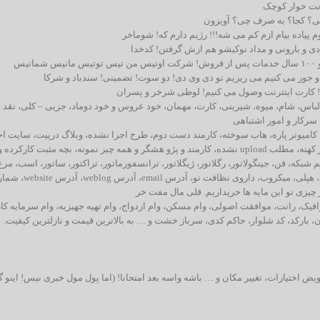
انت خوار کوچک
 کی؟ کجا؟ به صرف چی؟ آویزون
 پیاده بیام ازم کم می شه!!! رژیم دارم که! شوماخر
ی و بارونی و مداد نوکیشو هم ازش گرفتن! کدخدا
گل، ماشین، لباس، شام، میوه، شیرینی، کارت، مهمان، خود عروس و خود دوماد، جزیی – کلی، نقد 
سرکار و امور اشتباهی
ه، میز جلسه، کامیوتر پاره، هاب سوخته، کارمند دست دوم، طرح اجرا نشده، وبلاگ درپیت، سایت 
جون، پیچ گوشتی کهنه، آچار، آی دی Hack شده، کت شلوار کهنه، مطلب upload نشده، کارمند و پژو هشگر و همه چیز نمونه، بچه مثبت کارکرده 
م شبکه، فن، جینگولاتور، رگلاتور، ژیگلاتور،‌ ترانسفورماتور، تراکتور، ساتور، اسب، مرغ
جوجه، تخم مرغ، تخم دایناسور، تخم کفتر، ویروس، باکتری، هپلی، میکروب، داروی نظافت نو، آدرس email، آدر
یک، رانت، موافقت اصولی، وام مسکن، وام ازدواج، وام تهیه جهیزیه، وام سرمایه کار
ستان، بارکد، کد شلوار، حاکم کدی، سرباز خشت و … به بالاترین قیمت و نازلترین کیفیت.
ض اختیارات، تغییر مکان و … باشه واسه بعد امتحانا! (اما پول مول خبری نیس! اینو گ