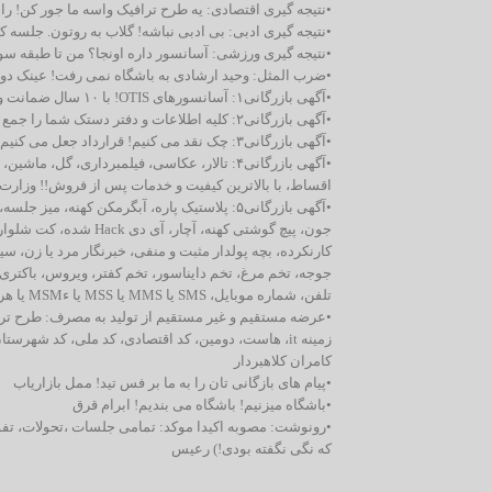
•نتیجه گیری اقتصادی: یه طرح ترافیک واسه ما جور کن! ر
•نتیجه گیری ادبی: بی ادبی نباشه! گلاب به روتون. جلسه
•نتیجه گیری ورزشی: آسانسور داره اونجا؟ من تا طبقه سوم
•ضرب المثل: وحید ارشادی به باشگاه نمی رفت! عینک دود
•آگهی بازرگانی۱: آسانسورهای OTIS! با ۱۰ سال ضمانت و ۱۰۰ سال خدمات پس از فروش! شرکت اوتیس من تیس توتیس ماتیس شماتیس
•آگهی بازرگانی۲: کلیه اطلاعات و دفتر دستک شما را جمع و جور می کنیم می ریزیم تو دی وی دی! دو سوت! تضمینی! سندباد و شرکا
•آگهی بازرگانی۳: چک نقد می کنیم! قرارداد جعل می کنیم! کارت اینترنت وصول می کنیم! لوطی شرخر و پسران
•آگهی بازرگانی۴: تالار، عکاسی، فیلمبرداری، 
اقساط، با بالاترین کیفیت و خدمات پس از فروش!! وزارت 
•آگهی بازرگانی۵: پلاستیک پاره، آبگرمکن کهن
کارنکرده، بچه پولدار مثبت و منفی،‌ خبرنگار مرد یا زن، سی
تلفن، شماره موبایل، SMS یا MMS یا MSS یا ءMSM یا هر چیزی تو این مایه ها خریداریم. قلی مال مفت خر
•عرضه مستقیم و غیر مستقیم از تولید به مصرف: طرح تراف
زمینه it، هاست، دومین، کد اقتصادی، کد ملی، کد شهر
کامران کلاهبردار
•پیام های بازگانی تان را به ما بر فس تید! ممل بازاریاب
•باشگاه میزنیم! باشگاه می بندیم! ابرام قرق
•رونوشت: مصوبه اکیدا موکد: تمامی جلسات ،‌تحولات، تفوی
که نگی نگفته بودی!) رعیس