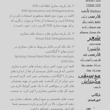
Registry
SSD
۲. یک پارچه سازی اطلاعات SSD
VMDK
VPN
تایپ
SSD Optimization and Defragmentation
Windows
فارسی
(البته در مورد دوم فقط منظورم استفاده نکردن از
ترکی
Defrag است و استفاده از ‌Trim و موارد دیگری که
حافظ
دانلود
دنگ
برای بهینه سازی SSD کاربرد دارد، خوب است.)
شو
دوستان
رادیو
پیام
سپیدار
سیسکو
۳. یک پارچه سازی هارد دیسک های مجازی
شعر
Virtual Disk Defragmentation
ضدویروس
۴. نکه تکه کردن فایل مربوط به هارد مجازی در
عاشورا
اندازه های ۲ گیگابایتی
فارسی
قلم
Splitting Virtual Hard Disk File into multiple
فارسی، آیفون، آی
2GB Files
پد، اپل
محمد رضا
البته این مورد اخیر برای رسانه های ذخیره سازی
شجریان
مخل
خاصی که فرمت فایل سیستم آن ها از اندازه های
موسیقی
بیش از ۲ گیگابایت پشتیبانی نمی کند، لازم است و
مکینتاش
نمی توان از آن گذشت. هم چنین در تهیه پشتیبان
های کلی در مواقعی که با یک تغییر کوچک لازم می
پارسی
شود کل هارد ماشین مجازی را کپی کرد، بد نیست.
بایگانی
تست های تخصصی و نمودارهای مختلف نشان می
خورشیدی
دهند که موارد بالا در کارآیی و بازده سیستم شما
مهر
افزایش محسوسی نخواهد داشت.