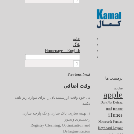
خانه
بلاگ
Homepage – English
Previous
Next
برچسب ها
وقت اضافی
adobe
apple
بی خود وقت ارزشمندتان را برای موارد زیر تلف
DarkNet
Defrag
نکنید.
ipad
iphone
۱. بهینه سازی، پاک سازی و یک پارچه سازی
iTunes
رجیستری ویندوز
Microsoft
Persian
Registry Cleaning, Optimization and
Keyboard Layout
Defragmentation