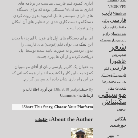
Registry
SSD
اداری کمبود قلم فارسی مناسب در برنامه های
VMDK
VPN
اداری مانند Word مشکلی بوده که برای دستگاه
تایپ
Windows
های دارای سیستم عامل اندروید بدون روت کردن
فارسی
ترکی
دستگاه و دست کاری جدی در تنظیم های آن امکان
پذیر نبوده است.
حافظ
دانلود
دنگ
شو
دوستان
رادیو
اما برای دستگاه های اپل (آی فون یا آی پد) با دیدن
پیام
سپیدار
سیسکو
شعر
این
لینک
می توان قلم (فونت) های فارسی را
بدون دردسر و به صورت تایید شده توسط اپل
ضدویروس
دریافت کرده و از آن ها بهره جست.
عاشورا
به عنوان یک کاربر پارسی زبان از آقای موسویان
فارسی
قلم
که زحمت این کار را کشیده اند و از همه کسانی که
فارسی، آیفون، آی
در این راه یاری شان داده اند سپاس گزارم.
پد، اپل
محمد رضا
شجریان
مخل
By
حنیف
|
نوامبر 13th, 2018
|
فن آوری اطلاعات و
موسیقی
ارتباطات
|
۰ Comments
مکینتاش
Share This Story, Choose Your Platform!
پارسی
About the Author:
حنیف
بایگانی
خورشیدی
مهر