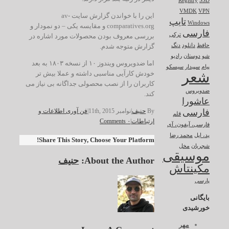
Registry
SSD
VMDK
VPN
این را با خواندن گزارش سایت av-
تایپ
Windows
comparatives.org و مقایسه یکی – دو نمودار و
فارسی
ترکی
بررسی معروف بودن محصولات مورد اشاره در
گزارش متوجه شدم.
حافظ
دانلود
دنگ
شو
دوستان
رادیو
اما ضدویروس ویندوز ۱۰ از نسخه ۱۸۰۳ به بعد
پیام
سپیدار
سیسکو
شعر
خودش کارآیی مناسبی داشته و عملا بیش تر
کاربران را از نصب محصولی جداگانه بی نیاز می
ضدویروس
کند.
عاشورا
By
حنیف
|
نوامبر 11th, 2015
|
فن آوری اطلاعات و
فارسی
قلم
ارتباطات
|
۰ Comments
فارسی، آیفون، آی
پد، اپل
محمد رضا
Share This Story, Choose Your Platform!
شجریان
مخل
موسیقی
About the Author:
حنیف
مکینتاش
پارسی
بایگانی
خورشیدی
مهر