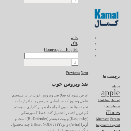
خانه
بلاگ
Homepage – English
Previous
Next
برچسب ها
ضد ویروس خوب
adobe
apple
عرض شود که فعلا ضد ویروس خوب برای سیستم
DarkNet
Defrag
عامل ویندوز که شناسایی ویروس و بدافزار را به
نحو نسبتا مناسبی انجام داده و بر کارآیی سیستم
ipad
iphone
iTunes
کم ترین افت را تحمیل کند، فقط کسپرسکی
(Kaspersky) و بیت دیفندر (BitDefender) است و
Microsoft
Persian
آویرا (Avira) و نود۳۲ (Eset NOD32) با چند محصول
Keyboard Layout
دیگر در رتبه بعد قرار دارند.