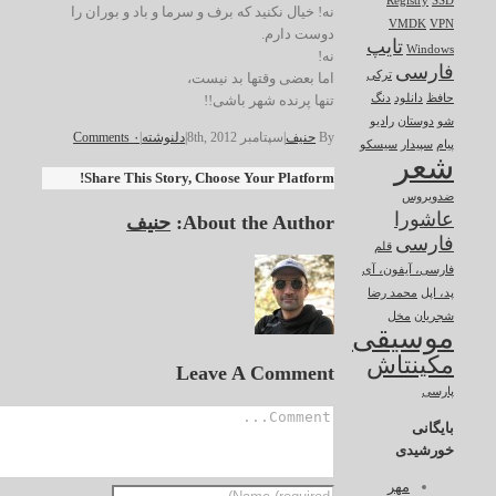
Registry
SSD
نه! خیال نکنید که برف و سرما و باد و بوران را
VMDK
VPN
دوست دارم.
تایپ
Windows
نه!
فارسی
ترکی
اما بعضی وقتها بد نیست،
تنها پرنده شهر باشی!!
حافظ
دانلود
دنگ
شو
دوستان
رادیو
By
حنیف
|
سپتامبر 8th, 2012
|
دلنوشته
|
۰ Comments
پیام
سپیدار
سیسکو
شعر
Share This Story, Choose Your Platform!
ضدویروس
عاشورا
About the Author:
حنیف
فارسی
قلم
فارسی، آیفون، آی
پد، اپل
محمد رضا
شجریان
مخل
موسیقی
مکینتاش
Leave A Comment
پارسی
بایگانی
خورشیدی
مهر