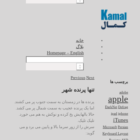
خانه
بلاگ
Homepage – English
Previous
Next
برچسب ها
تنها پرنده شهر
adobe
apple
پرنده ها در زمستان به سمت جنوب پر می کشند.
DarkNet
Defrag
اما یک پرنده عجیب به سمت شمال پر می کشد.
حالا بالهایش یخ کرده و نوکش به هم می خورد.
ipad
iphone
iTunes
تلیک تلیک.
سرش را از زور سرما بالا و پایین می برد و می
Microsoft
Persian
گوید:
Keyboard Layout