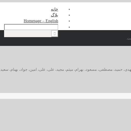
خانه
بلاگ
Homepage – English
ت.
دى، حمید، مصطفى، مسعود، بهرام، میثم، مجید، على، على، امین، جواد، بهنام، سعید،