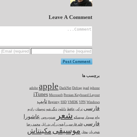
Leave A Comment
برچسب ها
apple
adobe
DarkNet
Defrag
ipad
iphone
iTunes
Microsoft
Persian Keyboard Layout
تایپ
Registry
SSD
VMDK
VPN
Windows
فارسی
ترکی
حافظ
دانلود
دنگ شو
دوستان
رادیو
شعر
عاشورا
پیام
سپیدار
سیسکو
ضدویروس
فارسی
قلم فارسی، آیفون، آی پد، اپل
محمد رضا
موسیقی
مکینتاش
شجریان
مخل