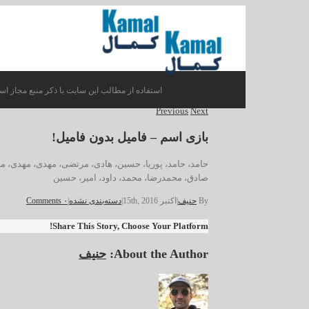
استفاده از مطالب این سایت با ذکر منبع مجاز اس
Previous
Next
بازى اسم – فامیل بدون فامیل!
حامد، حامد، پوریا، حسین، هادى، مرتضى، مهدى، مهدى، مه
صادق، محمدرضا، محمد، داود، امیر، حسین
By
حنیف
|
اکتبر 15th, 2016
|
دسته‌بندی نشده
|
۰ Comments
Share This Story, Choose Your Platform!
About the Author:
حنیف