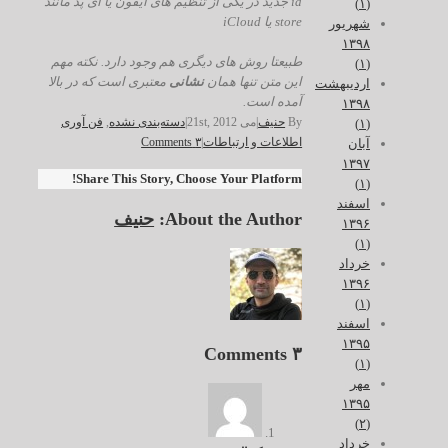
id جدید در یکی از تنظیم های آیفون یا آی پد مانند
(۱)
store یا iCloud
شهریور
۱۳۹۸
طبیعتا روش های دیگری هم وجود دارد. نکته مهم
(۱)
این متن تنها همان
نشانی
معتبری است که در بالا
اردیبهشت
آمده است.
۱۳۹۸
By
حنیف
|
می 21st, 2012
|
دسته‌بندی نشده
,
فن آوری
(۱)
اطلاعات و ارتباطات
|
۳ Comments
آبان
۱۳۹۷
Share This Story, Choose Your Platform!
(۱)
اسفند
About the Author:
حنیف
۱۳۹۶
(۱)
خرداد
۱۳۹۶
(۱)
اسفند
۱۳۹۵
۳ Comments
(۱)
مهر
۱۳۹۵
(۲)
خرداد