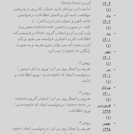
کردن iTunes Store
۱۴۰۴
ادامه دادن مراحل تایید حساب کاربری با پذیرفتن
(۱)
موافقت نامه اپل و تکمیل اطلاعات درخواستی
دی
مانند تلفن و عنوان (مرد/زن/دکتر/…)
۱۴۰۲
نکته: در صورت داشتن redeem code معتبر و با
(۱)
وارد کردن آن و انتخاب گزینه None در قسمتی که
دی
اطلاعات کارت اعتباری خواسته می شود و پاک
۱۴۰۱
کردن مجدد کد می توان بدون هزینه و به صورت
(۱)
رایگان apple id را ثبت کرد.
مهر
۱۴۰۱
روش ۲:
(۱)
تعریف و اتصال وی پی ان / ورود به اپل استور /
تیر
درخواست ایجاد apple id جدید / ورود اطلاعات و
۱۴۰۱
ادامه …
(۱)
مرداد
روش ۳:
۱۴۰۰
تعریف و اتصال وی پی ان / انتخاب گزینه redeem
(۱)
در itunes store / درخواست ایجاد apple id جدید /
فروردین
ورود اطلاعات
۱۳۹۹
(۱)
روش ۴:
بهمن
تعریف و اتصال وی پی ان / درخواست ایجاد apple
۱۳۹۸