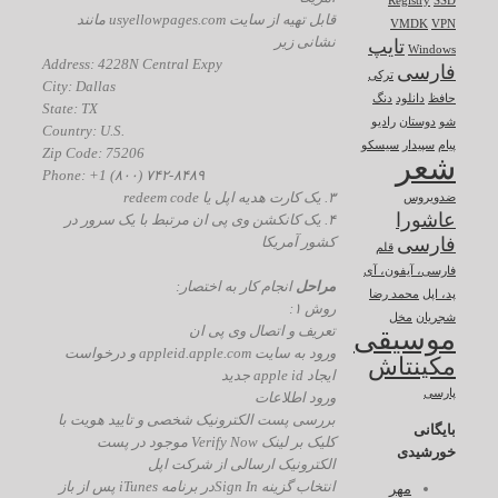
Registry
SSD
قابل تهیه از سایت usyellowpages.com مانند
VMDK
VPN
نشانی زیر
تایپ
Windows
Address: 4228N Central Expy
فارسی
ترکی
City: Dallas
حافظ
دانلود
دنگ
State: TX
شو
دوستان
رادیو
Country: U.S.
پیام
سپیدار
سیسکو
Zip Code: 75206
شعر
Phone: +1 (۸۰۰) ۷۴۲-۸۴۸۹
۳. یک کارت هدیه اپل یا redeem code
ضدویروس
عاشورا
۴. یک کانکشن وی پی ان مرتبط با یک سرور در
کشور آمریکا
فارسی
قلم
فارسی، آیفون، آی
مراحل
انجام کار به اختصار:
پد، اپل
محمد رضا
روش ۱:
شجریان
مخل
تعریف و اتصال وی پی ان
موسیقی
ورود به سایت appleid.apple.com و درخواست
مکینتاش
ایجاد apple id جدید
پارسی
ورود اطلاعات
بررسی پست الکترونیک شخصی و تایید هویت با
بایگانی
کلیک بر لینک Verify Now موجود در پست
خورشیدی
الکترونیک ارسالی از شرکت اپل
انتخاب گزینه Sign Inدر برنامه iTunes پس از باز
مهر