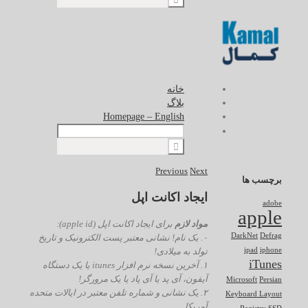
خانه
بلاگ
Homepage – English
Previous
Next
برچسب ها
ایجاد اکانت اپل
adobe
apple
مواد لازم
برای ایجاد اکانت اپل (apple id):
DarkNet
Defrag
۰. یک نام! نشانی معتبر پست الکترونیک و تاریخ
تولد به میلادی!
ipad
iphone
iTunes
۱. آخرین نسخه نرم افزار itunes یا یک دستگاه
آیفون، آی پد یا آی پاد یا یک مرورگر!
Microsoft
Persian
۲. یک نشانی و شماره تلفن معتبر در ایالات متحده
Keyboard Layout
آمریکا