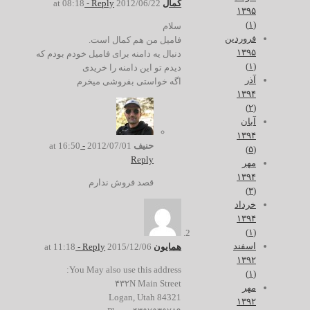
کمال
2012/06/22 at 08:18
- Reply
۱۳۹۵
(۱)
سلام
فروردین
فامیل من هم کمال است.
۱۳۹۵
دنبال یه دامنه برای فامیل خودم بودم که
(۱)
دیدم تو این دامنه را خریدی
آذر
اگه خواستی بفروشی میخرم
۱۳۹۴
(۲)
آبان
۱۳۹۴
حنیف
2012/07/01 at 16:50
-
(۵)
Reply
مهر
۱۳۹۴
قصد فروش ندارم
(۳)
خرداد
۱۳۹۴
(۱)
اسفند
همایون
2015/12/06 at 11:18
- Reply
۱۳۹۲
You May also use this address:
(۱)
۴۳۲N Main Street
مهر
Logan, Utah 84321
۱۳۹۲