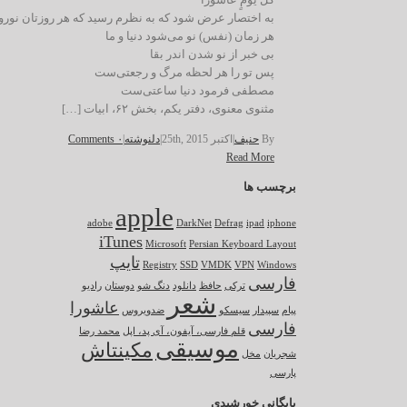
به اختصار عرض شود که به نظرم رسید که هر روزتان نوروز
هر زمان (نفس) نو می‌شود دنیا و ما
بی خبر از نو شدن اندر بقا
پس تو را هر لحظه مرگ و رجعتی‌ست
مصطفی فرمود دنیا ساعتی‌ست
مثنوی معنوی، دفتر یکم، بخش ۶۲، ابیات […]
By
حنیف
|
اکتبر 25th, 2015
|
دلنوشته
|
۰ Comments
Read More
برچسب ها
apple
adobe
DarkNet
Defrag
ipad
iphone
iTunes
Microsoft
Persian Keyboard Layout
تایپ
Registry
SSD
VMDK
VPN
Windows
فارسی
ترکی
حافظ
دانلود
دنگ شو
دوستان
رادیو
شعر
عاشورا
پیام
سپیدار
سیسکو
ضدویروس
فارسی
قلم فارسی، آیفون، آی پد، اپل
محمد رضا
موسیقی
مکینتاش
شجریان
مخل
پارسی
بایگانی خورشیدی