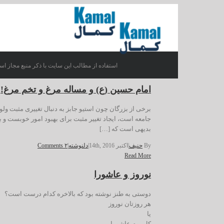
استفاده از مطالب این سایت با ذکر منبع مجاز اس
امام حسین (ع) و مساله مرغ و تخم مرغ!
برخی از بزرگان چون استیو جابز به دنبال تغییری مثبت ول
جامعه است، ایجاد تغییر مثبت براى بهبود امور خوبست و به ذ
بدیهى است که […]
By
حنیف
|
اکتبر 14th, 2016
|
دلنوشته
|
۲ Comments
Read More
نوروز و عاشورا
دوستی به طنز نوشته بود که بالاخره کدام درست است؟
هر روزتان نوروز
یا
کل یومٍ عاشورا