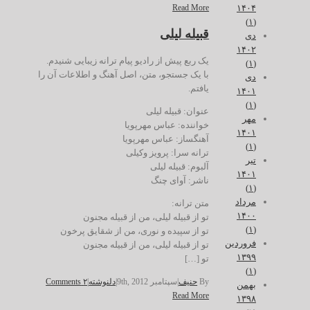
Read More
۱۴۰۴
(۱)
قبیله لیلی
دی
۱۴۰۲
یک ربع پیش از رادیو پیام ترانه زیبایی شنیدم.
(۱)
با یک جستجو، متن، اصل آهنگ و اطلاعات آن را
دی
یافتم.
۱۴۰۱
(۱)
عنوان: قبیله لیلی
مهر
خواننده: عباس مهرپویا
۱۴۰۱
آهنگساز: عباس مهرپویا
(۱)
ترانه سرا: پرویز وکیلی
تیر
آلبوم: قبیله لیلی
۱۴۰۱
ناشر: آوای چنگ
(۱)
مرداد
متن ترانه:
۱۴۰۰
تو از قبیله لیلی، من از قبیله مجنون
(۱)
تو از سپیده و نوری، من از شقایق پرخون
فروردین
تو از قبیله لیلی، من از قبیله مجنون
۱۳۹۹
تو […]
(۱)
By
حنیف
|
سپتامبر 9th, 2012
|
دلنوشته
|
۲ Comments
بهمن
Read More
۱۳۹۸