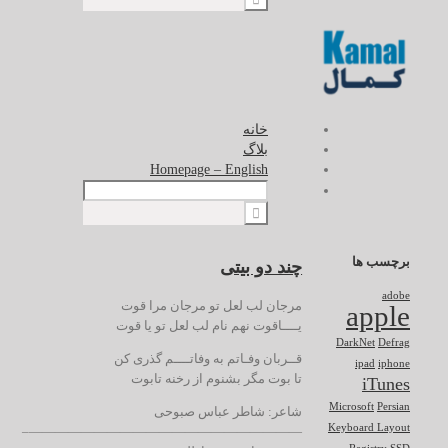
خانه
بلاگ
Homepage – English
برچسب ها
چند دو بیتی
adobe
مرجان لب لعل تو مرجان مرا قوت
apple
یــــاقوت نهم نام لب لعل تو یا قوت
DarkNet
Defrag
قــربان وفـاتم به وفاتــــم گذری کن
ipad
iphone
تا بوت مگر بشنوم از رخنه تابوت
iTunes
Microsoft
Persian
شاعر: شاطر عباس صبوحی
Keyboard Layout
—————————————————————–