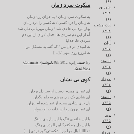
(۱)
سکوت سرد زمان
شهریور
۱۳۹۸
به سکوت سرد زمان / به خزان زرد زمان
(۱)
نه زمان را درد کسی / نه کسی را درد زمان
اردیبهشت
بهار مردمی ها دی شد / زمان مهربانی طی شد
۱۳۹۸
آه از این دم سردی ها، خدایا / وای از این دم
(۱)
سردی ها، خدایا
آبان
نه امیدی در دل من / که گشاید مشکل من
۱۳۹۷
نه فروغ روی مهی / […]
(۱)
اسفند
By
حنیف
|
ژانویه 9th, 2012
|
دلنوشته
|
۰ Comments
۱۳۹۶
Read More
(۱)
خرداد
کوی بی نشان
۱۳۹۶
(۱)
ای غم ای همدم‬.‫ دست از سر دل بردار‬.
اسفند
‫ ای شادی یک دم‬،‫ مرهم به دلم بگذار.
۱۳۹۵
دل جای شادی ست‬،‫ از غم شده ام بیزار .
(۱)
ای غم بیرون رو این خانه به او بسپار.
مهر
با این خانه ی تنگ با این پاره ی سنگ
۱۳۹۵
با این دل چه کنم؟ این آلوده ی رنگ.
(۲)
دلااااااا ‬با‫ل مرا چرا شکستی؟ پَر نزدی […]
خرداد