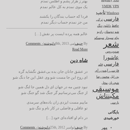
Registry
SSD
بهتر ز هزار پشم و اطلس نمدم
یک موی نمدم به کل عالم نمدم
VMDK
VPN
تایپ
Windows
فردا که حساب بندگان را بکشند
فارسی
ترکی
من جز نمدم حساب دیگر نمدم
حافظ
دانلود
دنگ
—————————————————————–
شو
دوستان
رادیو
عالم همه پرده ایست پر نقش […]
پیام
سپیدار
سیسکو
شعر
By
حنیف
|
می 8th, 2013
|
دلنوشته
|
۰ Comments
Read More
ضدویروس
عاشورا
شاه دین
فارسی
قلم
فارسی، آیفون، آی
در عشق جانان جان بده بی‌عشق نگشاید گره
ای روح این جا مست شو وی عقل این جا دنگ شو
پد، اپل
محمد رضا
شجریان
مخل
موسیقی
نبود چنین مه در جهان ای دل همین جا لنگ شو
از جنگ می‌ترسانیم گر جنگ شد گو جنگ شو
مکینتاش
ماییم مست ایزدی زان باده‌های سرمدی
پارسی
تو عاقلی و فاضلی در کار نام و ننگ شو
بایگانی
در دام او افتاده‌ای خود […]
خورشیدی
By
حنیف
|
نوامبر 25th, 2012
|
دلنوشته
|
۰ Comments
مهر