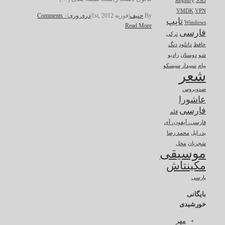
Registry
SSD
VMDK
VPN
By
حنیف
|
فوریه 1st, 2012
|
دری وری
|
۰ Comments
تایپ
Windows
Read More
فارسی
ترکی
حافظ
دانلود
دنگ
شو
دوستان
رادیو
پیام
سپیدار
سیسکو
شعر
ضدویروس
عاشورا
فارسی
قلم
فارسی، آیفون، آی
پد، اپل
محمد رضا
شجریان
مخل
موسیقی
مکینتاش
پارسی
بایگانی
خورشیدی
مهر