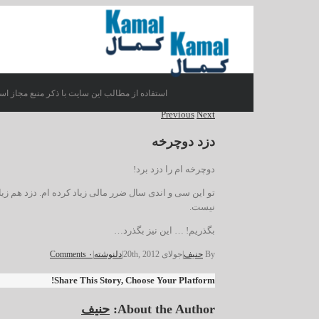
استفاده از مطالب این سایت با ذکر منبع مجاز اس
Previous
Next
دزد دوچرخه
دوچرخه ام را دزد برد!
تو این سی و اندی سال ضرر مالی زیاد کرده ام. دزد هم زیا
نیست.
بگذریم! … این نیز بگذرد…
By
حنیف
|
جولای 20th, 2012
|
دلنوشته
|
۰ Comments
Share This Story, Choose Your Platform!
About the Author:
حنیف