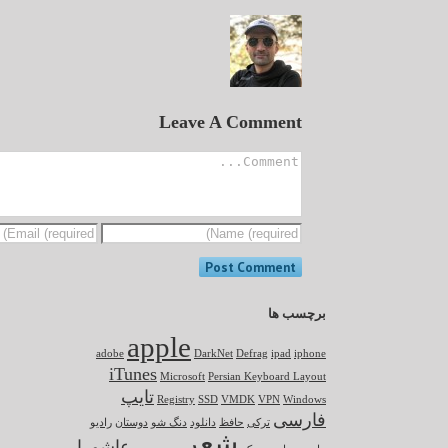
Leave A Comment
برچسب ها
apple
adobe
DarkNet
Defrag
ipad
iphone
iTunes
Microsoft
Persian Keyboard Layout
تایپ
Registry
SSD
VMDK
VPN
Windows
فارسی
ترکی
حافظ
دانلود
دنگ شو
دوستان
رادیو
شعر
عاشورا